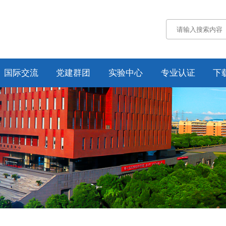
国际交流
党建群团
实验中心
专业认证
下
通知公告
通知公告
认证概况
交流动态
党务工作
工作动态
合作项目
工会工作
培养方案
纪委工作
规章制度
资