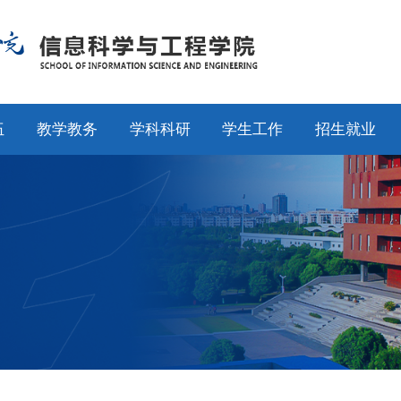
伍
教学教务
学科科研
学生工作
招生就业
师
通知公告
通知公告
通知公告
招生工作
授
专业设置
科研动态
学工动态
就业工作
采
教学动态
学科平台
学科竞赛
校友工作
聘
产教融合
科研团队