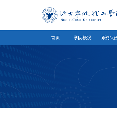
首页
学院概况
师资队
学院简介
专任教
学院文化
兼职教
现任领导
教师风
机构设置
人才招
院务公开