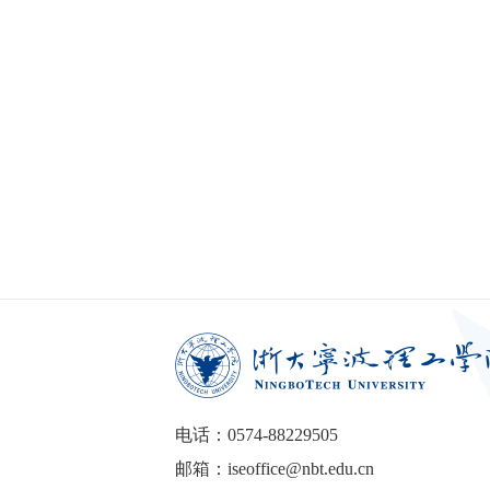
电话：0574-88229505
邮箱：iseoffice@nbt.edu.cn