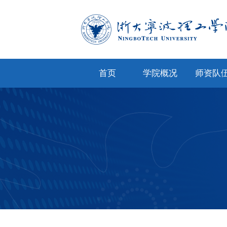
首页
学院概况
师资队
学院简介
专任教
学院文化
兼职教
现任领导
教师风
机构设置
人才招
院务公开