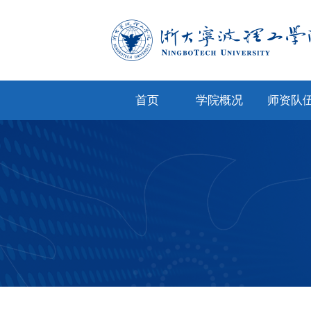
首页
学院概况
师资队
学院简介
专任教
学院文化
兼职教
现任领导
教师风
机构设置
人才招
院务公开