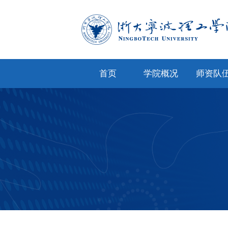
首页
学院概况
师资队
学院简介
专任教
学院文化
兼职教
现任领导
教师风
机构设置
人才招
院务公开