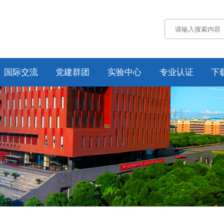
国际交流
党建群团
实验中心
专业认证
下
通知公告
通知公告
认证概况
交流动态
党务工作
工作动态
合作项目
工会工作
培养方案
纪委工作
规章制度
资