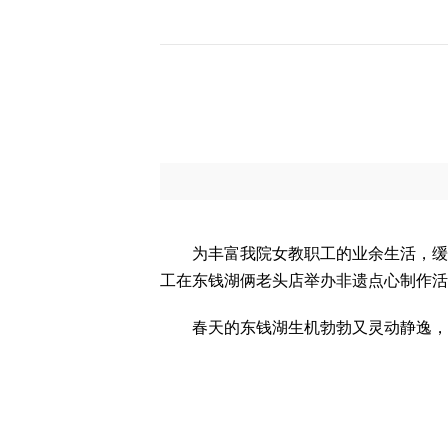
为丰富我院女教职工的业余生活，缓
工在
东钱湖俩老头店举办非遗点心制作
活
春天的东钱湖生机勃勃又灵动静逸，