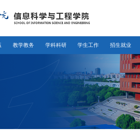
伍
教学教务
学科科研
学生工作
招生就业
师
通知公告
通知公告
通知公告
招生工作
授
专业设置
科研动态
学工动态
就业工作
采
教学动态
学科平台
学科竞赛
校友工作
聘
产教融合
科研团队