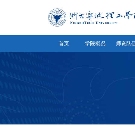
首页
学院概况
师资队
学院简介
专任教
学院文化
兼职教
现任领导
教师风
机构设置
人才招
院务公开