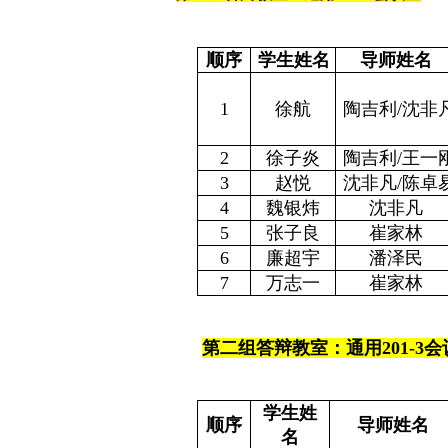
顺序
学生姓名
导师姓名
1
徐航
陶吉利
/
沈非
2
徐子炎
陶吉利
/
王一
3
赵悦
沈非凡
/
陈卓
4
魏银炜
沈非凡
5
张子良
崔家林
6
廉超宇
潘泽民
7
万志一
崔家林
第二组答辩教室：通用
201-3
会
学生姓
顺序
导师姓名
名