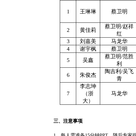
1
王琳琳
蔡卫明
蔡卫明
/
赵祥
2
黄佳莉
红
3
刘嘉美
马龙华
4
谢宇枫
蔡卫明
蔡卫明
/
范胜
5
吴鑫
利
陶吉利
/
吴飞
6
朱俊杰
青
李志坤
7
（浙
马龙华
大）
三、注意事项
1
、每人需准备
15
分钟
PPT
，随后专家