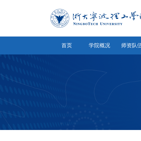
首页
学院概况
师资队
学院简介
专任教
学院文化
兼职教
现任领导
教师风
机构设置
人才招
院务公开