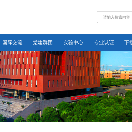
国际交流
党建群团
实验中心
专业认证
下
通知公告
通知公告
认证概况
交流动态
党务工作
工作动态
合作项目
工会工作
培养方案
纪委工作
规章制度
资