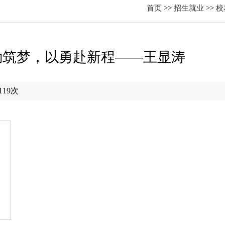
首页
>>
招生就业
>>
校
勤筑梦，以勇赴新程——王显涛
119
次