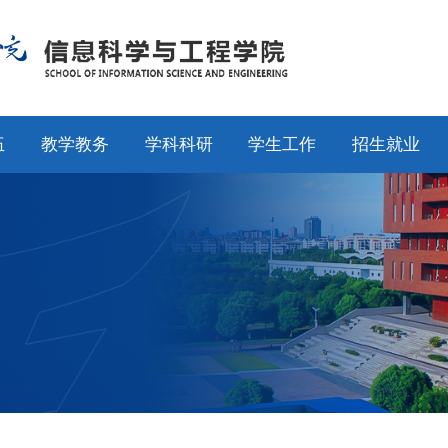
伍
教学教务
学科科研
学生工作
招生就业
师
通知公告
通知公告
通知公告
招生工作
授
专业设置
科研动态
学工动态
就业工作
采
教学动态
学科平台
学科竞赛
校友工作
聘
产教融合
科研团队