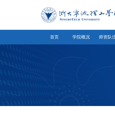
首页
学院概况
师资队
学院简介
专任教
学院文化
兼职教
现任领导
教师风
机构设置
人才招
院务公开