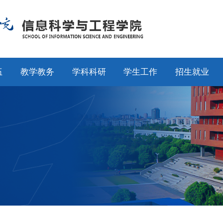
伍
教学教务
学科科研
学生工作
招生就业
师
通知公告
通知公告
通知公告
招生工作
授
专业设置
科研动态
学工动态
就业工作
采
教学动态
学科平台
学科竞赛
校友工作
聘
产教融合
科研团队