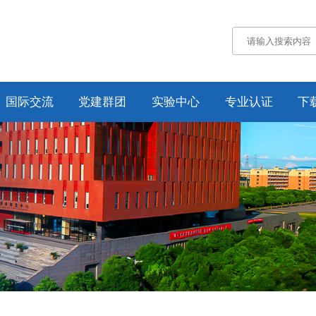
国际交流
党建群团
实验中心
专业认证
下
通知公告
通知公告
认证概况
交流动态
党务工作
工作动态
合作项目
工会工作
培养方案
纪委工作
规章制度
资