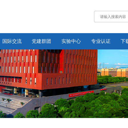
国际交流
党建群团
实验中心
专业认证
下
通知公告
通知公告
认证概况
交流动态
党务工作
工作动态
合作项目
工会工作
培养方案
纪委工作
规章制度
资