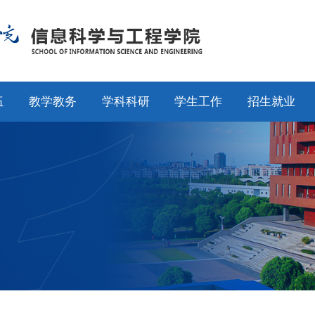
伍
教学教务
学科科研
学生工作
招生就业
师
通知公告
通知公告
通知公告
招生工作
授
专业设置
科研动态
学工动态
就业工作
采
教学动态
学科平台
学科竞赛
校友工作
聘
产教融合
科研团队