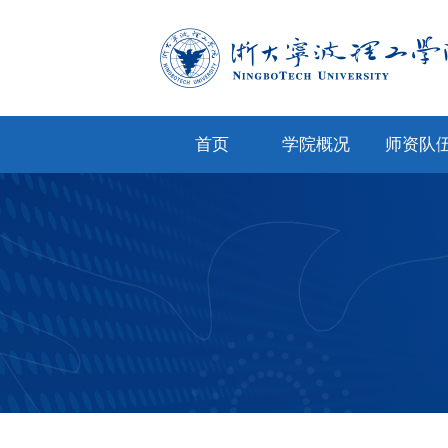
首页
学院概况
师资队
学院简介
专任教
学院文化
兼职教
现任领导
教师风
机构设置
人才招
院务公开