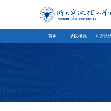
首页
学院概况
师资队
学院简介
专任教
学院文化
兼职教
现任领导
教师风
机构设置
人才招
院务公开