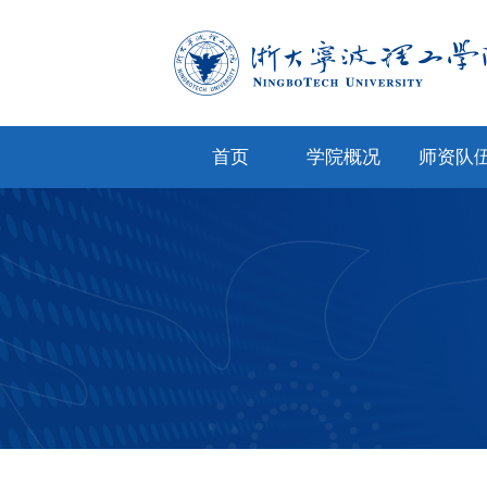
首页
学院概况
师资队
学院简介
专任教
学院文化
兼职教
现任领导
教师风
机构设置
人才招
院务公开