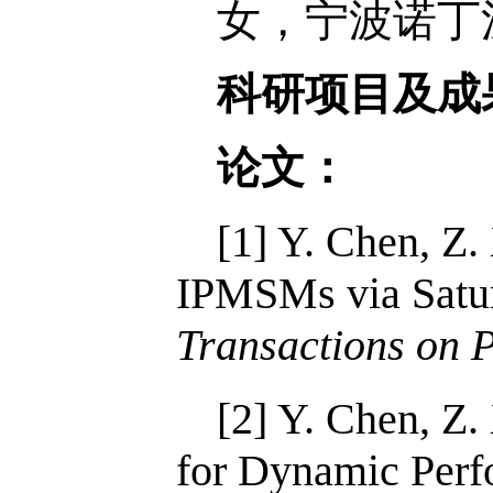
女，宁波诺丁
科研项目及成
论文：
[1] Y. Chen, Z.
IPMSMs via Satur
Transactions on 
[2] Y. Chen, Z
for Dynamic Per