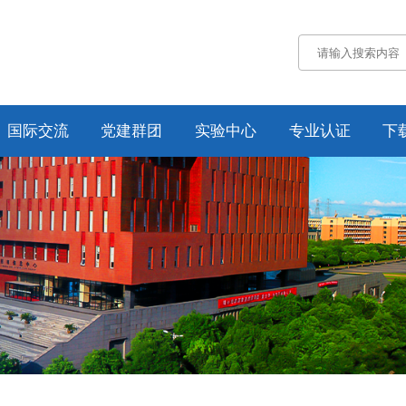
国际交流
党建群团
实验中心
专业认证
下
通知公告
通知公告
认证概况
交流动态
党务工作
工作动态
合作项目
工会工作
培养方案
纪委工作
规章制度
资