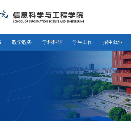
伍
教学教务
学科科研
学生工作
招生就业
师
通知公告
通知公告
通知公告
招生工作
授
专业设置
科研动态
学工动态
就业工作
采
教学动态
学科平台
学科竞赛
校友工作
聘
产教融合
科研团队