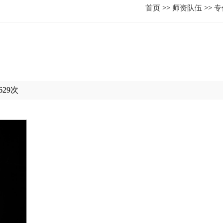
首页
>>
师资队伍
>>
专
629
次