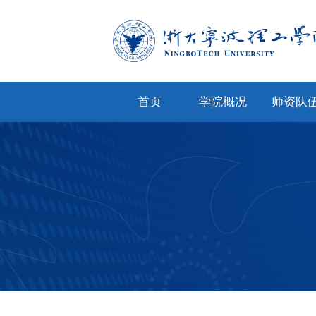
首页
学院概况
师资队
学院简介
专任教
学院文化
兼职教
现任领导
教师风
机构设置
人才招
院务公开