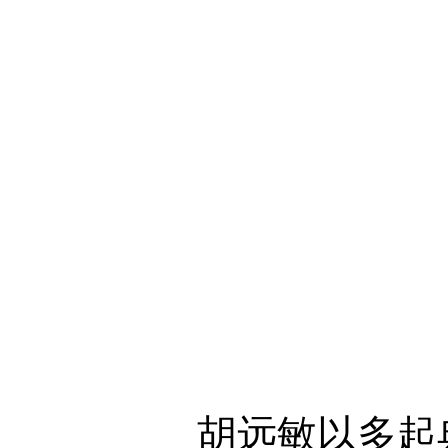
胡远敏以多起