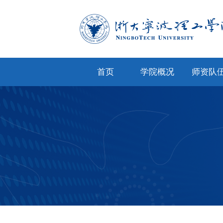
首页
学院概况
师资队
学院简介
专任教
学院文化
兼职教
现任领导
教师风
机构设置
人才招
院务公开