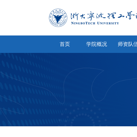
首页
学院概况
师资队
学院简介
专任教
学院文化
兼职教
现任领导
教师风
机构设置
人才招
院务公开