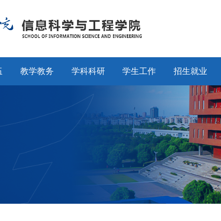
伍
教学教务
学科科研
学生工作
招生就业
师
通知公告
通知公告
通知公告
招生工作
授
专业设置
科研动态
学工动态
就业工作
采
教学动态
学科平台
学科竞赛
校友工作
聘
产教融合
科研团队