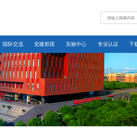
国际交流
党建群团
实验中心
专业认证
下
通知公告
通知公告
认证概况
交流动态
党务工作
工作动态
合作项目
工会工作
培养方案
纪委工作
规章制度
资