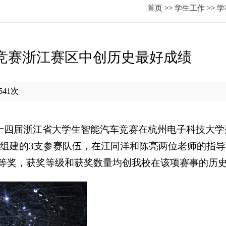
首页
>>
学生工作
>>
学
竞赛浙江赛区中创历史最好成绩
541
次
暨第十四届浙江省大学生智能汽车竞赛在杭州电子科技大
学院组建的3支参赛队伍，在江同洋和陈亮两位老师的指
一等奖，获奖等级和获奖数量均创我校在该项赛事的历