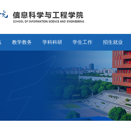
伍
教学教务
学科科研
学生工作
招生就业
师
通知公告
通知公告
通知公告
招生工作
授
专业设置
科研动态
学工动态
就业工作
采
教学动态
学科平台
学科竞赛
校友工作
聘
产教融合
科研团队