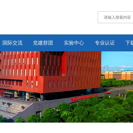
国际交流
党建群团
实验中心
专业认证
下
通知公告
通知公告
认证概况
交流动态
党务工作
工作动态
合作项目
工会工作
培养方案
纪委工作
规章制度
资