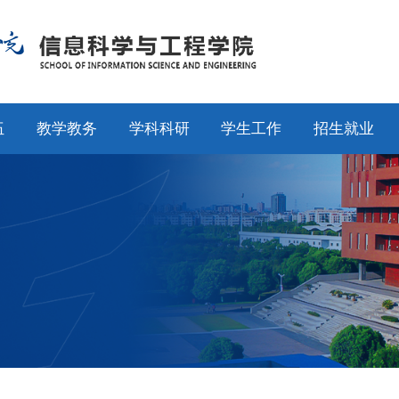
伍
教学教务
学科科研
学生工作
招生就业
师
通知公告
通知公告
通知公告
招生工作
授
专业设置
科研动态
学工动态
就业工作
采
教学动态
学科平台
学科竞赛
校友工作
聘
产教融合
科研团队