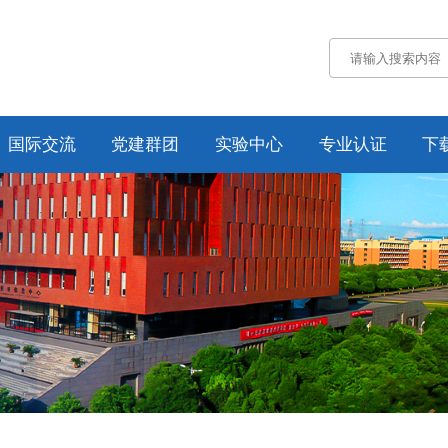
国际交流
党建群团
实验中心
专业认证
下
通知公告
通知公告
认证概况
交流动态
党务工作
工作动态
合作项目
工会工作
培养方案
纪委工作
规章制度
资