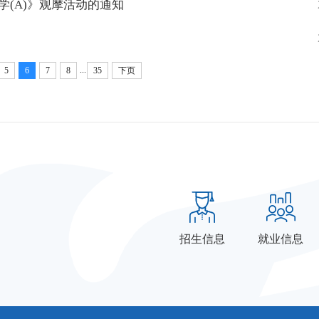
学(A)》观摩活动的通知
...
5
6
7
8
35
下页
招生信息
就业信息