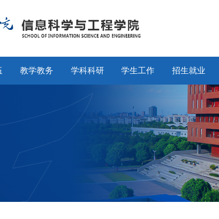
伍
教学教务
学科科研
学生工作
招生就业
师
通知公告
通知公告
通知公告
招生工作
授
专业设置
科研动态
学工动态
就业工作
采
教学动态
学科平台
学科竞赛
校友工作
聘
产教融合
科研团队