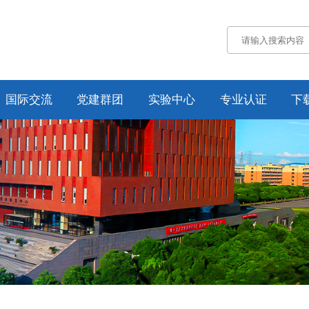
国际交流
党建群团
实验中心
专业认证
下
通知公告
通知公告
认证概况
交流动态
党务工作
工作动态
合作项目
工会工作
培养方案
纪委工作
规章制度
资