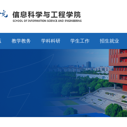
伍
教学教务
学科科研
学生工作
招生就业
师
通知公告
通知公告
通知公告
招生工作
授
专业设置
科研动态
学工动态
就业工作
采
教学动态
学科平台
学科竞赛
校友工作
聘
产教融合
科研团队