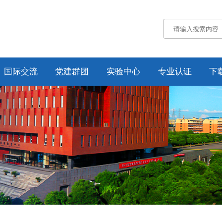
国际交流
党建群团
实验中心
专业认证
下
通知公告
通知公告
认证概况
交流动态
党务工作
工作动态
合作项目
工会工作
培养方案
纪委工作
规章制度
资