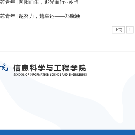
芯青年 | 向阳而生，追光而行--苏晗
芯青年 | 越努力，越幸运——郑晓颖
上页
1