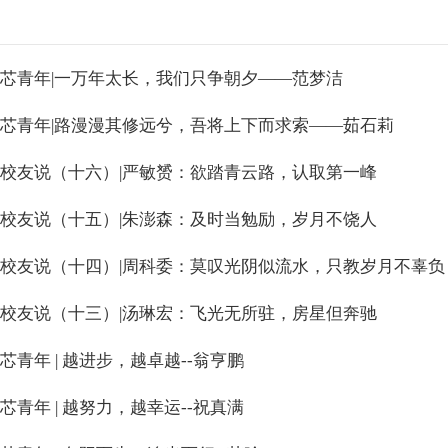
芯青年|一万年太长，我们只争朝夕——范梦洁
芯青年|路漫漫其修远兮，吾将上下而求索——茹石莉
校友说（十六）|严敏赟：欲踏青云路，认取第一峰
校友说（十五）|朱澎森：及时当勉励，岁月不饶人
校友说（十四）|周科委：莫叹光阴似流水，只教岁月不辜负
校友说（十三）|汤琳宏：飞光无所驻，房星但奔驰
芯青年 | 越进步，越卓越--翁亨鹏
芯青年 | 越努力，越幸运--祝真满