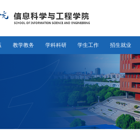
伍
教学教务
学科科研
学生工作
招生就业
师
通知公告
通知公告
通知公告
招生工作
授
专业设置
科研动态
学工动态
就业工作
采
教学动态
学科平台
学科竞赛
校友工作
聘
产教融合
科研团队