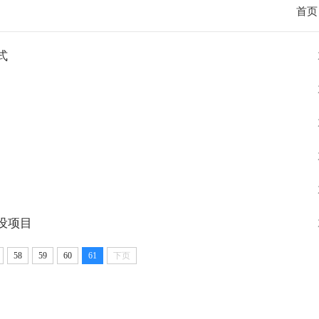
首页
式
设项目
58
59
60
61
下页