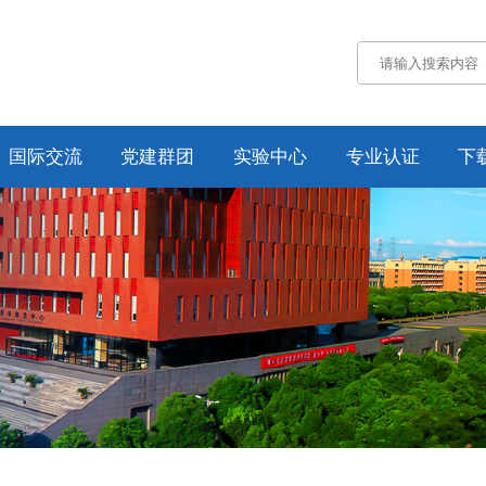
国际交流
党建群团
实验中心
专业认证
下
通知公告
通知公告
认证概况
交流动态
党务工作
工作动态
合作项目
工会工作
培养方案
纪委工作
规章制度
资